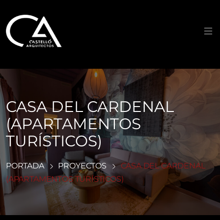
Saltar
al
contenido
CASA DEL CARDENAL
(APARTAMENTOS
TURÍSTICOS)
PORTADA
PROYECTOS
CASA DEL CARDENAL
(APARTAMENTOS TURÍSTICOS)