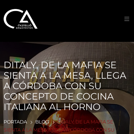
Saltar
al
contenido
DITALY, DE LA MAFIA SE
SIENTA A LA MESA, LLEGA
A CÓRDOBA CON SU
CONCEPTO DE COCINA
ITALIANA AL HORNO
PORTADA
BLOG
DITALY, DE LA MAFIA SE
SIENTA A LA MESA, LLEGA A CÓRDOBA CON SU