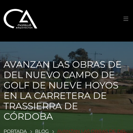
Saltar
al
contenido
AVANZAN LAS OBRAS DE
DEL NUEVO CAMPO DE
GOLF DE NUEVE HOYOS
EN LA CARRETERA DE
TRASSIERRA DE
CÓRDOBA
PORTADA
BLOG
AVANZAN LAS OBRAS DE DEL