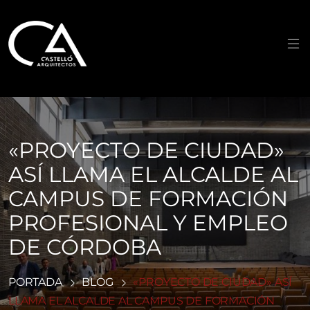
Saltar
al
contenido
«PROYECTO DE CIUDAD»
ASÍ LLAMA EL ALCALDE AL
CAMPUS DE FORMACIÓN
PROFESIONAL Y EMPLEO
DE CÓRDOBA
PORTADA
BLOG
«PROYECTO DE CIUDAD» ASÍ
LLAMA EL ALCALDE AL CAMPUS DE FORMACIÓN